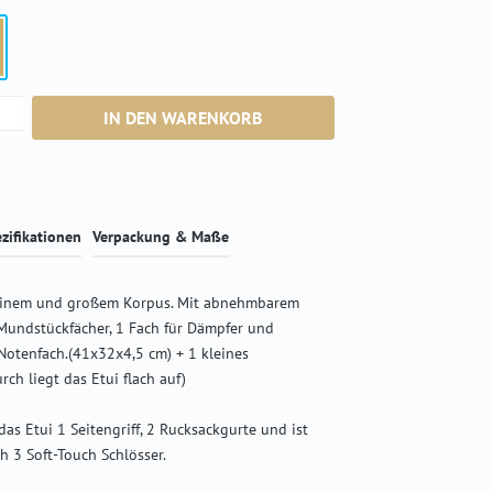
nac
 zurzeit nicht verfügbar.)
zahl: Gib den gewünschten Wert ein oder ben
IN DEN WARENKORB
zifikationen
Verpackung & Maße
leinem und großem Korpus. Mit abnehmbarem
Mundstückfächer, 1 Fach für Dämpfer und
Notenfach.(41x32x4,5 cm) + 1 kleines
ch liegt das Etui flach auf)
 das Etui 1 Seitengriff, 2 Rucksackgurte und ist
h 3 Soft-Touch Schlösser.