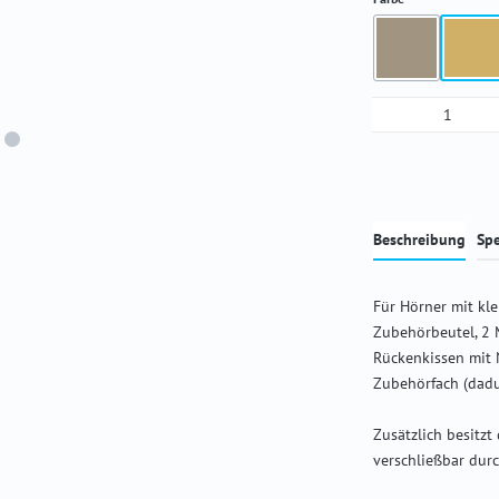
chocolate
cog
(Diese Option ist
Produkt An
Beschreibung
Spe
Für Hörner mit k
Zubehörbeutel, 2 
Rückenkissen mit 
Zubehörfach (dadur
Zusätzlich besitzt
verschließbar durc